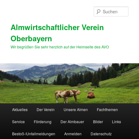
Zum
primären
Such
Inhalt
springen
Almwirtschaftlicher Verein
Oberbayern
Wir begrüßen Sie sehr herzlich auf der Heimseite des AVO
Hauptmenü
Aktuelles
Der Verein
Unsere Almen
Fachthemen
Service
Förderung
Der Almbauer
Bilder
Links
Bestoß-/Unfallmeldungen
Anmelden
Datenschutz