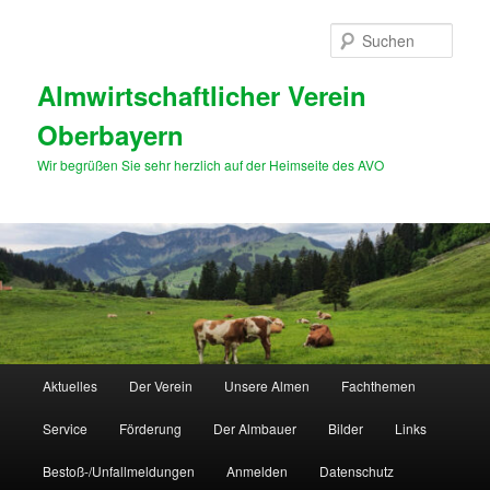
Zum
primären
Such
Inhalt
springen
Almwirtschaftlicher Verein
Oberbayern
Wir begrüßen Sie sehr herzlich auf der Heimseite des AVO
Hauptmenü
Aktuelles
Der Verein
Unsere Almen
Fachthemen
Service
Förderung
Der Almbauer
Bilder
Links
Bestoß-/Unfallmeldungen
Anmelden
Datenschutz