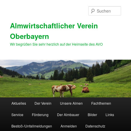
Zum
primären
Such
Inhalt
springen
Almwirtschaftlicher Verein
Oberbayern
Wir begrüßen Sie sehr herzlich auf der Heimseite des AVO
Hauptmenü
Aktuelles
Der Verein
Unsere Almen
Fachthemen
Service
Förderung
Der Almbauer
Bilder
Links
Bestoß-/Unfallmeldungen
Anmelden
Datenschutz