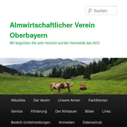
Zum
primären
Such
Inhalt
springen
Almwirtschaftlicher Verein
Oberbayern
Wir begrüßen Sie sehr herzlich auf der Heimseite des AVO
Hauptmenü
Aktuelles
Der Verein
Unsere Almen
Fachthemen
Service
Förderung
Der Almbauer
Bilder
Links
Bestoß-/Unfallmeldungen
Anmelden
Datenschutz