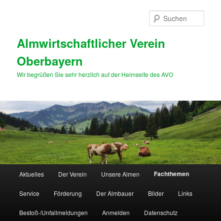
Zum
primären
Such
Inhalt
springen
Almwirtschaftlicher Verein
Oberbayern
Wir begrüßen Sie sehr herzlich auf der Heimseite des AVO
Hauptmenü
Fachthemen
Aktuelles
Der Verein
Unsere Almen
Service
Förderung
Der Almbauer
Bilder
Links
Bestoß-/Unfallmeldungen
Anmelden
Datenschutz