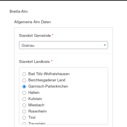
Breitla-Alm
Allgemeine Alm Daten
Standort Gemeinde
*
Grainau
Standort Landkreis
*
Bad Tölz-Wolfratshausen
Berchtesgadener Land
Garmisch-Partenkirchen
Hallein
Kufstein
Miesbach
Rosenheim
Tirol
Traunstein