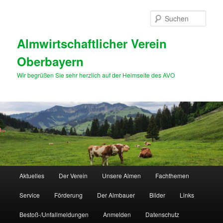
Zum
primären
Such
Inhalt
springen
Almwirtschaftlicher Verein
Oberbayern
Wir begrüßen Sie sehr herzlich auf der Heimseite des AVO
Hauptmenü
Aktuelles
Der Verein
Unsere Almen
Fachthemen
Service
Förderung
Der Almbauer
Bilder
Links
Bestoß-/Unfallmeldungen
Anmelden
Datenschutz