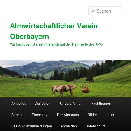
Zum
primären
Such
Inhalt
springen
Almwirtschaftlicher Verein
Oberbayern
Wir begrüßen Sie sehr herzlich auf der Heimseite des AVO
Hauptmenü
Aktuelles
Der Verein
Unsere Almen
Fachthemen
Service
Förderung
Der Almbauer
Bilder
Links
Bestoß-/Unfallmeldungen
Anmelden
Datenschutz