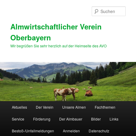
Zum
primären
Such
Inhalt
springen
Almwirtschaftlicher Verein
Oberbayern
Wir begrüßen Sie sehr herzlich auf der Heimseite des AVO
Hauptmenü
Aktuelles
Der Verein
Unsere Almen
Fachthemen
Service
Förderung
Der Almbauer
Bilder
Links
Bestoß-/Unfallmeldungen
Anmelden
Datenschutz