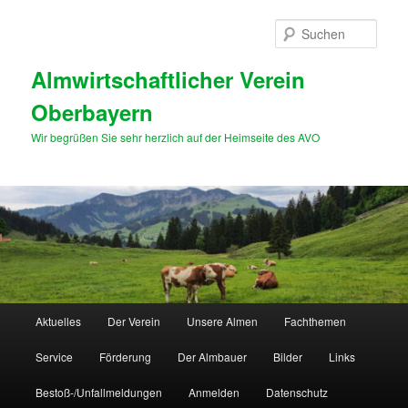
Zum
primären
Such
Inhalt
springen
Almwirtschaftlicher Verein
Oberbayern
Wir begrüßen Sie sehr herzlich auf der Heimseite des AVO
Hauptmenü
Aktuelles
Der Verein
Unsere Almen
Fachthemen
Service
Förderung
Der Almbauer
Bilder
Links
Bestoß-/Unfallmeldungen
Anmelden
Datenschutz