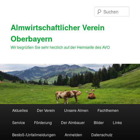
Zum
primären
Such
Inhalt
springen
Almwirtschaftlicher Verein
Oberbayern
Wir begrüßen Sie sehr herzlich auf der Heimseite des AVO
Hauptmenü
Aktuelles
Der Verein
Unsere Almen
Fachthemen
Service
Förderung
Der Almbauer
Bilder
Links
Bestoß-/Unfallmeldungen
Anmelden
Datenschutz