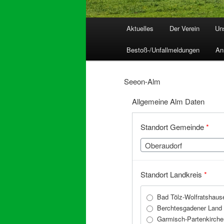
Hauptmenü
Aktuelles
Der Verein
Un
Bestoß-/Unfallmeldungen
An
Seeon-Alm
Allgemeine Alm Daten
Standort Gemeinde
*
Oberaudorf
Standort Landkreis
*
Bad Tölz-Wolfratshaus
Berchtesgadener Land
Garmisch-Partenkirche