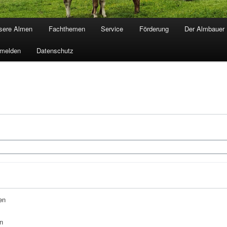
sere Almen
Fachthemen
Service
Förderung
Der Almbauer
melden
Datenschutz
en
n