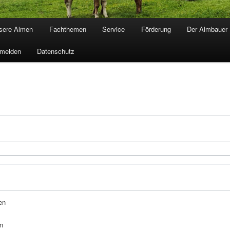
sere Almen
Fachthemen
Service
Förderung
Der Almbauer
melden
Datenschutz
en
n