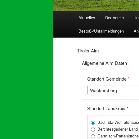
Hauptmenü
Aktuelles
Der Verein
Un
Bestoß-/Unfallmeldungen
An
Tiroler-Alm
Allgemeine Alm Daten
Standort Gemeinde
*
Wackersberg
Standort Landkreis
*
Bad Tölz-Wolfratshaus
Berchtesgadener Land
Garmisch-Partenkirche