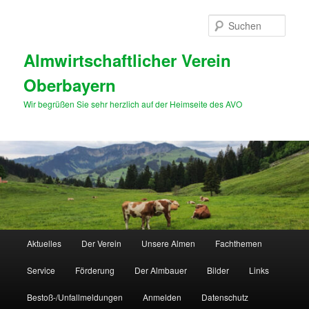
Zum
primären
Such
Inhalt
springen
Almwirtschaftlicher Verein
Oberbayern
Wir begrüßen Sie sehr herzlich auf der Heimseite des AVO
Hauptmenü
Aktuelles
Der Verein
Unsere Almen
Fachthemen
Service
Förderung
Der Almbauer
Bilder
Links
Bestoß-/Unfallmeldungen
Anmelden
Datenschutz