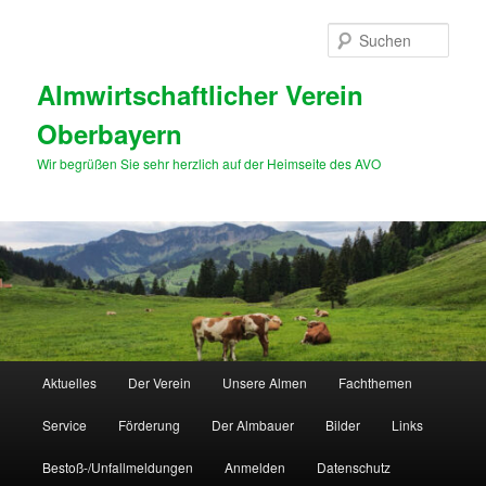
Zum
primären
Such
Inhalt
springen
Almwirtschaftlicher Verein
Oberbayern
Wir begrüßen Sie sehr herzlich auf der Heimseite des AVO
Hauptmenü
Aktuelles
Der Verein
Unsere Almen
Fachthemen
Service
Förderung
Der Almbauer
Bilder
Links
Bestoß-/Unfallmeldungen
Anmelden
Datenschutz