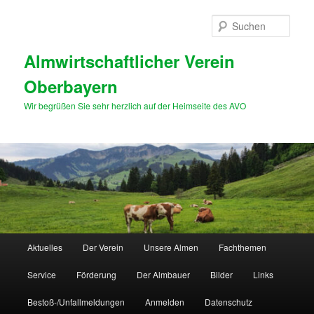
Zum
primären
Such
Inhalt
springen
Almwirtschaftlicher Verein
Oberbayern
Wir begrüßen Sie sehr herzlich auf der Heimseite des AVO
Hauptmenü
Aktuelles
Der Verein
Unsere Almen
Fachthemen
Service
Förderung
Der Almbauer
Bilder
Links
Bestoß-/Unfallmeldungen
Anmelden
Datenschutz