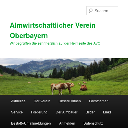
Zum
primären
Such
Inhalt
springen
Almwirtschaftlicher Verein
Oberbayern
Wir begrüßen Sie sehr herzlich auf der Heimseite des AVO
Hauptmenü
Aktuelles
Der Verein
Unsere Almen
Fachthemen
Service
Förderung
Der Almbauer
Bilder
Links
Bestoß-/Unfallmeldungen
Anmelden
Datenschutz