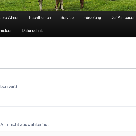
sere Almen
Fachthemen
Service
Förderung
Der Almbauer
melden
Datenschutz
eben wird
-Alm nicht auswählbar ist.