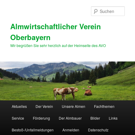
Zum
primären
Such
Inhalt
springen
Almwirtschaftlicher Verein
Oberbayern
Wir begrüßen Sie sehr herzlich auf der Heimseite des AVO
Hauptmenü
Aktuelles
Der Verein
Unsere Almen
Fachthemen
Service
Förderung
Der Almbauer
Bilder
Links
Bestoß-/Unfallmeldungen
Anmelden
Datenschutz