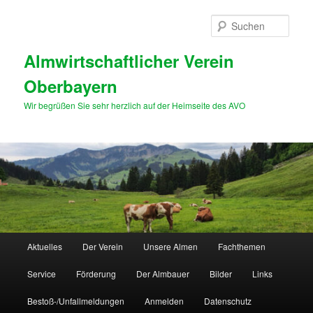
Zum
primären
Such
Inhalt
springen
Almwirtschaftlicher Verein
Oberbayern
Wir begrüßen Sie sehr herzlich auf der Heimseite des AVO
Hauptmenü
Aktuelles
Der Verein
Unsere Almen
Fachthemen
Service
Förderung
Der Almbauer
Bilder
Links
Bestoß-/Unfallmeldungen
Anmelden
Datenschutz