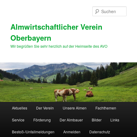
Zum
primären
Such
Inhalt
springen
Almwirtschaftlicher Verein
Oberbayern
Wir begrüßen Sie sehr herzlich auf der Heimseite des AVO
Hauptmenü
Aktuelles
Der Verein
Unsere Almen
Fachthemen
Service
Förderung
Der Almbauer
Bilder
Links
Bestoß-/Unfallmeldungen
Anmelden
Datenschutz