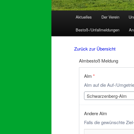
Hauptmenü
Aktuelles
Der Verein
Un
Bestoß-/Unfallmeldungen
An
Zurück zur Übersicht
Almbestoß Meldung
Alm
*
Alm auf die Auf-/Umgetri
Schwarzenberg-Alm
Andere Alm
Falls die gewünschte Ziel