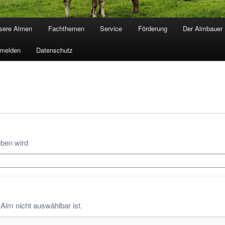
sere Almen
Fachthemen
Service
Förderung
Der Almbauer
melden
Datenschutz
eben wird
-Alm nicht auswählbar ist.