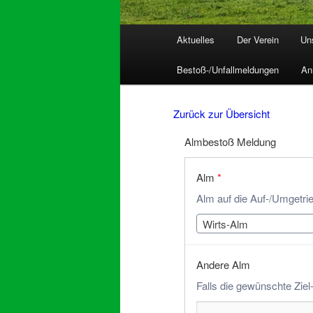
Hauptmenü
Aktuelles
Der Verein
Un
Bestoß-/Unfallmeldungen
An
Zurück zur Übersicht
Almbestoß Meldung
Alm
*
Alm auf die Auf-/Umgetri
Wirts-Alm
Andere Alm
Falls die gewünschte Ziel