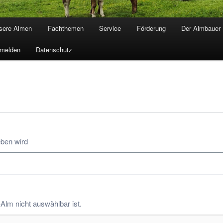
sere Almen
Fachthemen
Service
Förderung
Der Almbauer
melden
Datenschutz
eben wird
-Alm nicht auswählbar ist.