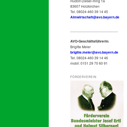
Rudolf-Diesel-Ring 1a
83607 Holzkirchen
Tel. 08024-460 39 14 45
Almwirtschaft@avo.bayern.de
________________________
AVO-Geschäftsführerin:
Brigitte Meier
brigitte.meier@avo.bayern.de
Tel. 08024-460 39 14 46
mobil: 0151 29 70 60 91
FÖRDERVEREIN