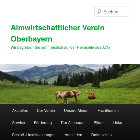
Zum
Zum
primären
sekundären
Such
Inhalt
Inhalt
springen
springen
Almwirtschaftlicher Verein
Oberbayern
Wir begrüßen Sie sehr herzlich auf der Heimseite des AVO
Hauptmenü
Aktuelles
Der Verein
Unsere Almen
Fachthemen
Service
Förderung
Der Almbauer
Bilder
Links
Bestoß-/Unfallmeldungen
Anmelden
Datenschutz